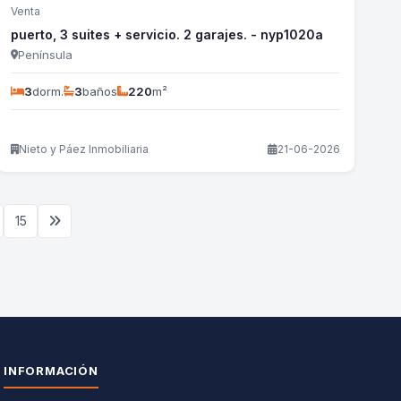
Venta
puerto, 3 suites + servicio. 2 garajes. - nyp1020a
Península
3
dorm.
3
baños
220
m²
Nieto y Páez Inmobiliaria
21-06-2026
15
INFORMACIÓN