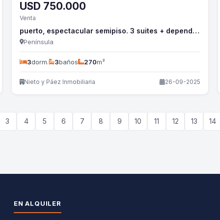
USD
750.000
Venta
puerto, espectacular semipiso. 3 suites + dependencia - nyp824a
Península
3
dorm.
3
baños
270
m²
Nieto y Páez Inmobiliaria
26-09-2025
3
4
5
6
7
8
9
10
11
12
13
14
EN ALQUILER