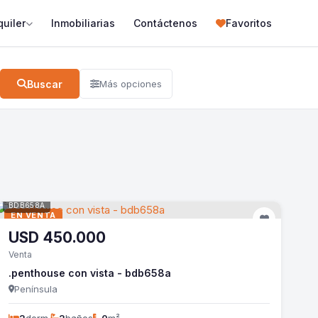
quiler
Inmobiliarias
Contáctenos
Favoritos
Buscar
Más opciones
BDB658A
EN VENTA
USD
450.000
Venta
.penthouse con vista - bdb658a
Península