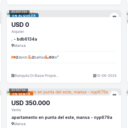
BDB6134A
EN ALQUILER
USD
0
Alquiler
. - bdb6134a
Mansa
2
dorm.
2
baños
90
m²
Blanquita Di Biase Propiedades
13-06-2024
NYP679A
EN VENTA
USD
350.000
Venta
apartamento en punta del este, mansa - nyp679a
Mansa