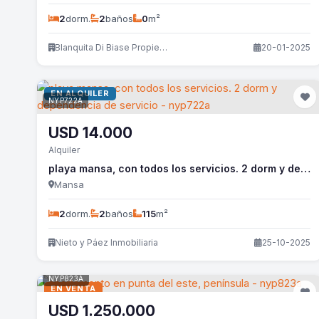
2
dorm.
2
baños
0
m²
Blanquita Di Biase Propiedades
20-01-2025
EN ALQUILER
NYP722A
USD
14.000
Alquiler
playa mansa, con todos los servicios. 2 dorm y dependencia de servicio - nyp722a
Mansa
2
dorm.
2
baños
115
m²
Nieto y Páez Inmobiliaria
25-10-2025
NYP823A
EN VENTA
USD
1.250.000