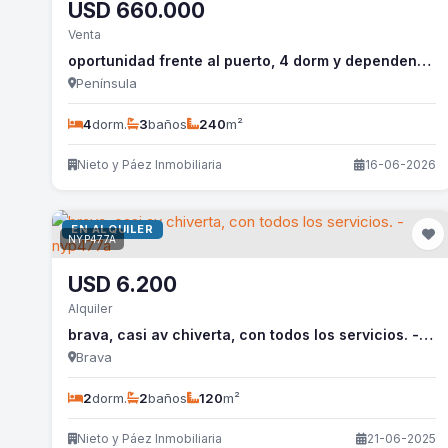
USD
660.000
Venta
oportunidad frente al puerto, 4 dorm y dependencia, todo reciclado. - nyp297a
Península
4
dorm.
3
baños
240
m²
Nieto y Páez Inmobiliaria
16-06-2026
EN ALQUILER
NYP477A
USD
6.200
Alquiler
brava, casi av chiverta, con todos los servicios. - nyp477a
Brava
2
dorm.
2
baños
120
m²
Nieto y Páez Inmobiliaria
21-06-2025