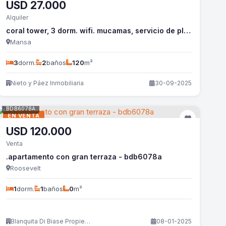
USD
27.000
Alquiler
coral tower, 3 dorm. wifi. mucamas, servicio de playa. - nyp361a
Mansa
3
dorm.
2
baños
120
m²
Nieto y Páez Inmobiliaria
30-09-2025
BDB6078A
EN VENTA
USD
120.000
Venta
.apartamento con gran terraza - bdb6078a
Roosevelt
1
dorm.
1
baños
0
m²
Blanquita Di Biase Propiedades
08-01-2025