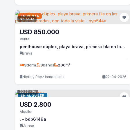
EN VENTA
NYP544A
USD
850.000
Venta
penthouse dúplex, playa brava, primera fila en las primeras paradas, con toda la vista - nyp544a
Brava
3
dorm.
3
baños
290
m²
Nieto y Páez Inmobiliaria
22-04-2026
BDB6149A
EN ALQUILER
USD
2.800
Alquiler
. - bdb6149a
Mansa