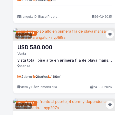
3
dorm.
2
baños
0
m²
Blanquita Di Biase Propiedades
26-12-2025
EN VENTA
NYP188A
USD
580.000
Venta
vista total. piso alto en primera fila de playa mansa, frente a imarangatu - nyp188a
Mansa
2
dorm.
2
baños
160
m²
Nieto y Páez Inmobiliaria
24-03-2026
EN VENTA
NYP297A