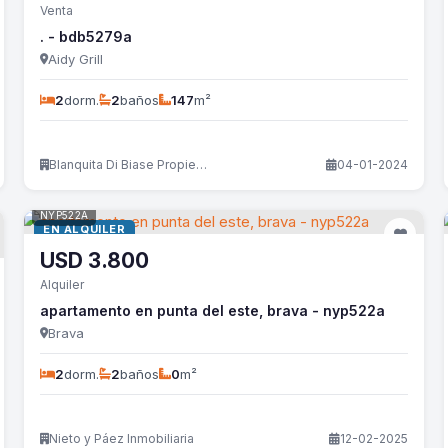
Venta
. - bdb5279a
Aidy Grill
2
dorm.
2
baños
147
m²
Blanquita Di Biase Propiedades
04-01-2024
NYP522A
EN ALQUILER
USD
3.800
Alquiler
apartamento en punta del este, brava - nyp522a
Brava
2
dorm.
2
baños
0
m²
Nieto y Páez Inmobiliaria
12-02-2025