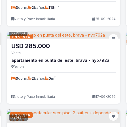
3
dorm.
2
baños
118
m²
Nieto y Páez Inmobiliaria
25-09-2024
NYP792A
EN VENTA
USD
285.000
Venta
apartamento en punta del este, brava - nyp792a
Brava
3
dorm.
2
baños
0
m²
Nieto y Páez Inmobiliaria
17-06-2026
EN VENTA
NYP824A