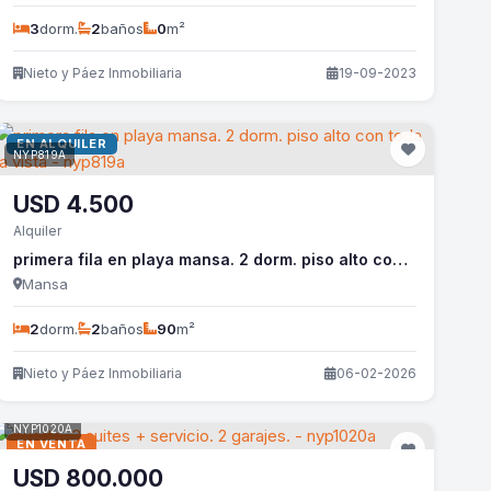
3
dorm.
2
baños
0
m²
Nieto y Páez Inmobiliaria
19-09-2023
EN ALQUILER
NYP819A
USD
4.500
Alquiler
primera fila en playa mansa. 2 dorm. piso alto con toda la vista - nyp819a
Mansa
2
dorm.
2
baños
90
m²
Nieto y Páez Inmobiliaria
06-02-2026
NYP1020A
EN VENTA
USD
800.000