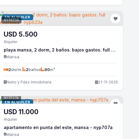
EN ALQUILER
NYP633A
USD
5.500
Alquiler
playa mansa, 2 dorm, 2 baños. bajos gastos. full amenities - nyp633a
Mansa
2
dorm.
2
baños
90
m²
Nieto y Páez Inmobiliaria
21-11-2025
NYP707A
EN ALQUILER
USD
11.000
Alquiler
apartamento en punta del este, mansa - nyp707a
Mansa