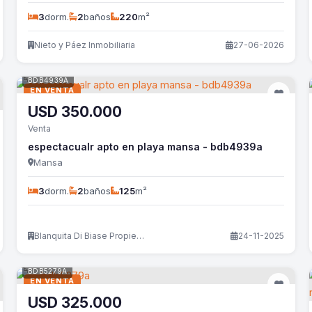
3
dorm.
2
baños
220
m²
Nieto y Páez Inmobiliaria
27-06-2026
BDB4939A
EN VENTA
USD
350.000
Venta
espectacualr apto en playa mansa - bdb4939a
Mansa
3
dorm.
2
baños
125
m²
Blanquita Di Biase Propiedades
24-11-2025
BDB5279A
EN VENTA
USD
325.000