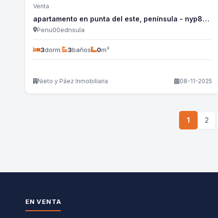
Venta
apartamento en punta del este, península - nyp823a
Penu00ednsula
3
dorm.
3
baños
0
m²
Nieto y Páez Inmobiliaria
08-11-2025
1
2
EN VENTA