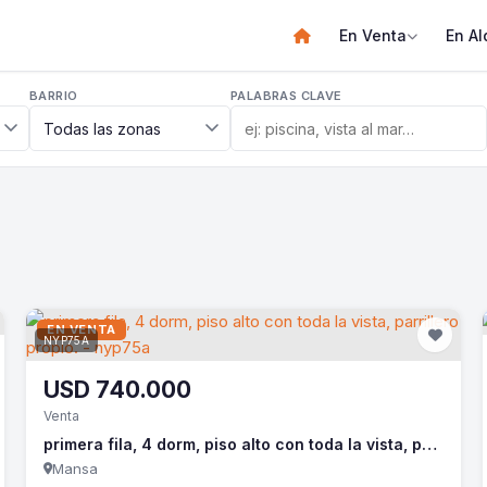
En Venta
En Al
BARRIO
PALABRAS CLAVE
EN VENTA
NYP75A
USD
740.000
Venta
primera fila, 4 dorm, piso alto con toda la vista, parrillero propio. - nyp75a
Mansa