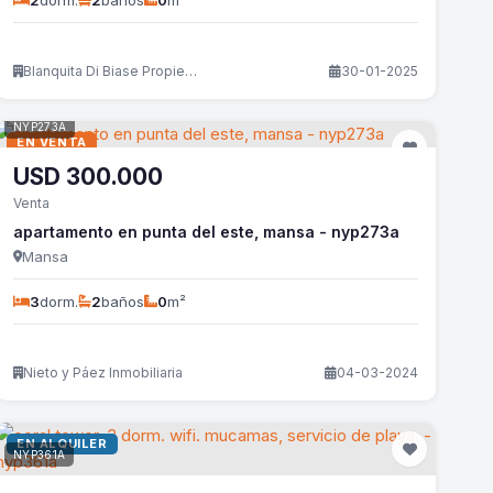
2
dorm.
2
baños
0
m²
Blanquita Di Biase Propiedades
30-01-2025
NYP273A
EN VENTA
USD
300.000
Venta
apartamento en punta del este, mansa - nyp273a
Mansa
3
dorm.
2
baños
0
m²
Nieto y Páez Inmobiliaria
04-03-2024
EN ALQUILER
NYP361A