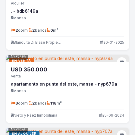
Alquiler
. - bdb6149a
Mansa
2
dorm.
2
baños
0
m²
Blanquita Di Biase Propiedades
20-01-2025
NYP679A
EN VENTA
USD
350.000
Venta
apartamento en punta del este, mansa - nyp679a
Mansa
3
dorm.
2
baños
118
m²
Nieto y Páez Inmobiliaria
25-09-2024
NYP707A
EN ALQUILER