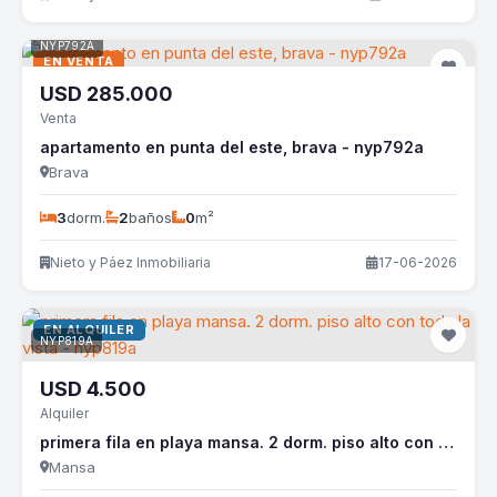
NYP792A
EN VENTA
USD
285.000
Venta
apartamento en punta del este, brava - nyp792a
Brava
3
dorm.
2
baños
0
m²
Nieto y Páez Inmobiliaria
17-06-2026
EN ALQUILER
NYP819A
USD
4.500
Alquiler
primera fila en playa mansa. 2 dorm. piso alto con toda la vista - nyp819a
Mansa