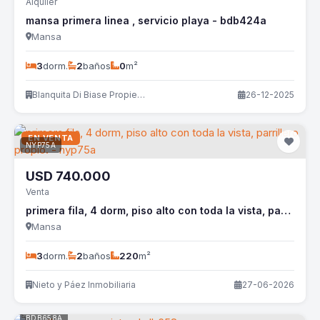
Alquiler
mansa primera linea , servicio playa - bdb424a
Mansa
3
dorm.
2
baños
0
m²
Blanquita Di Biase Propiedades
26-12-2025
EN VENTA
NYP75A
USD
740.000
Venta
primera fila, 4 dorm, piso alto con toda la vista, parrillero propio. - nyp75a
Mansa
3
dorm.
2
baños
220
m²
Nieto y Páez Inmobiliaria
27-06-2026
BDB658A