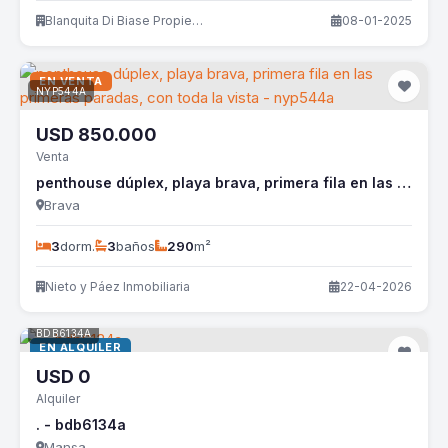
Blanquita Di Biase Propiedades
08-01-2025
EN VENTA
NYP544A
USD
850.000
Venta
penthouse dúplex, playa brava, primera fila en las primeras paradas, con toda la vista - nyp544a
Brava
3
dorm.
3
baños
290
m²
Nieto y Páez Inmobiliaria
22-04-2026
BDB6134A
EN ALQUILER
USD
0
Alquiler
. - bdb6134a
Mansa