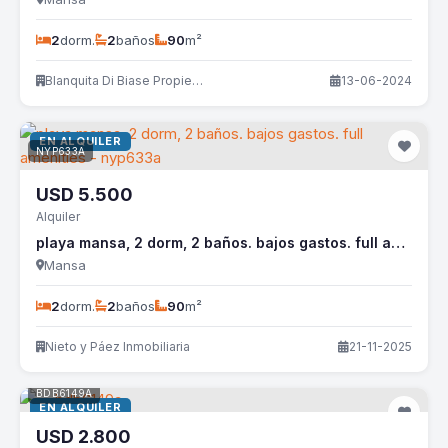
2
dorm.
2
baños
90
m²
Blanquita Di Biase Propiedades
13-06-2024
EN ALQUILER
NYP633A
USD
5.500
Alquiler
playa mansa, 2 dorm, 2 baños. bajos gastos. full amenities - nyp633a
Mansa
2
dorm.
2
baños
90
m²
Nieto y Páez Inmobiliaria
21-11-2025
BDB6149A
EN ALQUILER
USD
2.800