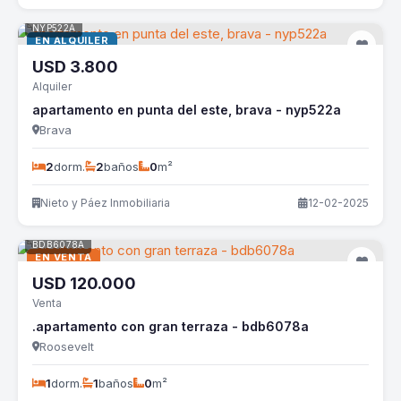
NYP522A
EN ALQUILER
USD
3.800
Alquiler
apartamento en punta del este, brava - nyp522a
Brava
2
dorm.
2
baños
0
m²
Nieto y Páez Inmobiliaria
12-02-2025
BDB6078A
EN VENTA
USD
120.000
Venta
.apartamento con gran terraza - bdb6078a
Roosevelt
1
dorm.
1
baños
0
m²