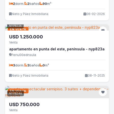
2
dorm.
2
baños
90
m²
Nieto y Páez Inmobiliaria
06-02-2026
NYP823A
EN VENTA
USD
1.250.000
Venta
apartamento en punta del este, península - nyp823a
Penu00ednsula
3
dorm.
3
baños
0
m²
Nieto y Páez Inmobiliaria
08-11-2025
EN VENTA
NYP824A
USD
750.000
Venta