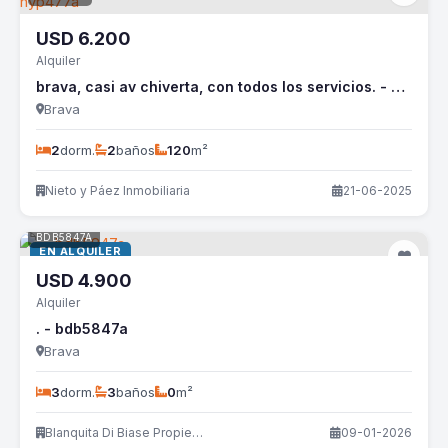
USD
6.200
Alquiler
brava, casi av chiverta, con todos los servicios. - nyp477a
Brava
2
dorm.
2
baños
120
m²
Nieto y Páez Inmobiliaria
21-06-2025
BDB5847A
EN ALQUILER
USD
4.900
Alquiler
. - bdb5847a
Brava
3
dorm.
3
baños
0
m²
Blanquita Di Biase Propiedades
09-01-2026