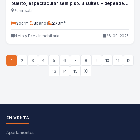
puerto, espectacular semipiso. 3 suites + dependencia - nyp824a
Península
3
dorm.
3
baños
270
m²
Nieto y Páez Inmobiliaria
26-09-2025
1
2
3
4
5
6
7
8
9
10
11
12
13
14
15
EN VENTA
Apartamentos