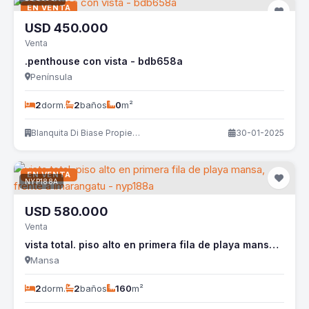
EN VENTA
USD
450.000
Venta
.penthouse con vista - bdb658a
Península
2
dorm.
2
baños
0
m²
Blanquita Di Biase Propiedades
30-01-2025
EN VENTA
NYP188A
USD
580.000
Venta
vista total. piso alto en primera fila de playa mansa, frente a imarangatu - nyp188a
Mansa
2
dorm.
2
baños
160
m²