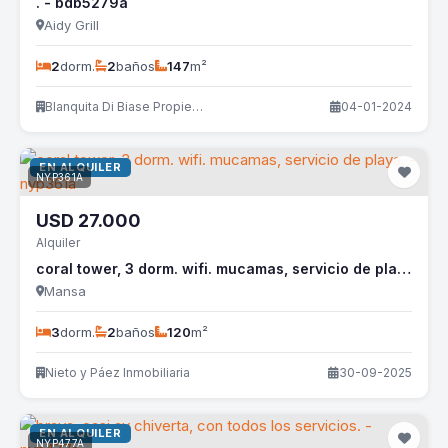
. - bdb5279a
Aidy Grill
2
dorm.
2
baños
147
m²
Blanquita Di Biase Propiedades
04-01-2024
EN ALQUILER
NYP361A
USD
27.000
Alquiler
coral tower, 3 dorm. wifi. mucamas, servicio de playa. - nyp361a
Mansa
3
dorm.
2
baños
120
m²
Nieto y Páez Inmobiliaria
30-09-2025
EN ALQUILER
NYP477A