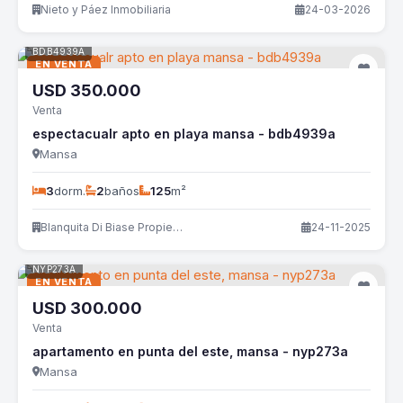
Nieto y Páez Inmobiliaria
24-03-2026
BDB4939A
EN VENTA
USD
350.000
Venta
espectacualr apto en playa mansa - bdb4939a
Mansa
3
dorm.
2
baños
125
m²
Blanquita Di Biase Propiedades
24-11-2025
NYP273A
EN VENTA
USD
300.000
Venta
apartamento en punta del este, mansa - nyp273a
Mansa