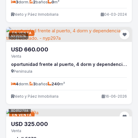
3
dorm.
2
baños
0
m²
Nieto y Páez Inmobiliaria
04-03-2024
EN VENTA
NYP297A
USD
660.000
Venta
oportunidad frente al puerto, 4 dorm y dependencia, todo reciclado. - nyp297a
Península
4
dorm.
3
baños
240
m²
Nieto y Páez Inmobiliaria
16-06-2026
BDB5279A
EN VENTA
USD
325.000
Venta