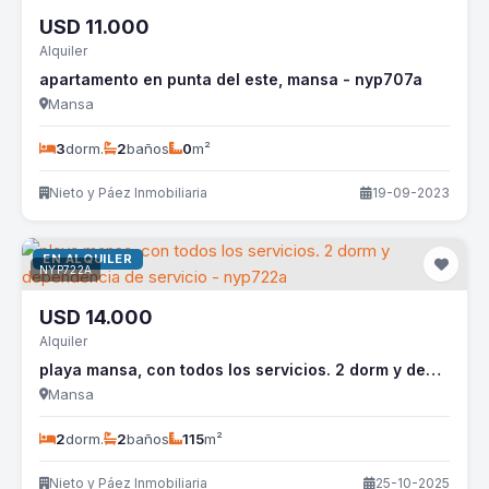
USD
11.000
Alquiler
apartamento en punta del este, mansa - nyp707a
Mansa
3
dorm.
2
baños
0
m²
Nieto y Páez Inmobiliaria
19-09-2023
EN ALQUILER
NYP722A
USD
14.000
Alquiler
playa mansa, con todos los servicios. 2 dorm y dependencia de servicio - nyp722a
Mansa
2
dorm.
2
baños
115
m²
Nieto y Páez Inmobiliaria
25-10-2025