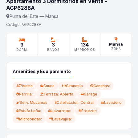
Apartamento 3 Dormitorios en Venta -
AGP6288A
Punta del Este — Mansa
Código: AGP6288A
3
3
134
Mansa
ZONA
DORM.
BAÑOS
M² PROPIOS
Amenities y Equipamiento
Piscina
Sauna
Gimnasio
Canchas:
Parrilla:
Terraza: Abierta
Garage
Serv. Mucamas
Calefacción: Central
Lavadero
Estufa Leña:
Lavarropa:
Freezer:
Microondas:
Lavavajilla: