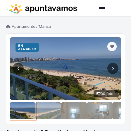
/
Apartamentos
/
Mansa
EN
ALQUILER
‹
›
30 fotos