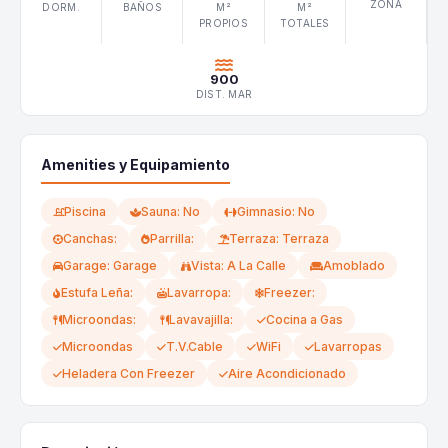
ZONA
DORM.
BAÑOS
M²
M²
PROPIOS
TOTALES
900
DIST. MAR
Amenities y Equipamiento
Piscina
Sauna: No
Gimnasio: No
Canchas:
Parrilla:
Terraza: Terraza
Garage: Garage
Vista: A La Calle
Amoblado
Estufa Leña:
Lavarropa:
Freezer:
Microondas:
Lavavajilla:
Cocina a Gas
Microondas
T.V.Cable
WiFi
Lavarropas
Heladera Con Freezer
Aire Acondicionado