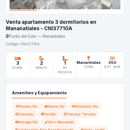
Venta apartamento 3 dormitorios en
Mananatiales - CNI37710A
Punta del Este — Manantiales
Código: CNI37710A
3
2
1
Manantiales
350
ZONA
DIST. MAR
DORM.
BAÑOS
M²
PROPIOS
Amenities y Equipamiento
Piscina: No
Sauna: No
Gimnasio: No
Canchas:
Parrilla:
Terraza: Terraza
Garage: No
Serv. Mucamas
Calefacción: Aire Acondicionado
Vista: Jardin