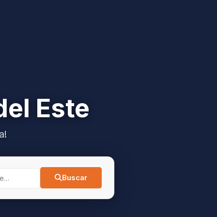
del Este
a!
Buscar