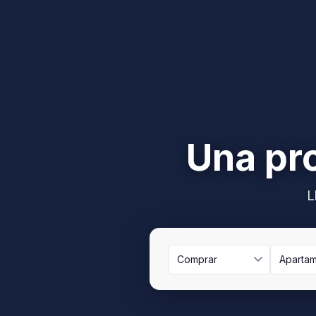
Una pro
L