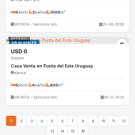
4
dorm.
2
baños
1000
m²
SIPUNTA - Servicios Inmobiliarios
25-06-2026
SPT1000C
EN ALQUILER
USD
0
Alquiler
Casa Venta en Punta del Este Uruguay
Mansa
5
dorm.
4
baños
800
m²
SIPUNTA - Servicios Inmobiliarios
05-11-2024
1
2
3
4
5
6
7
8
9
10
11
12
13
14
15