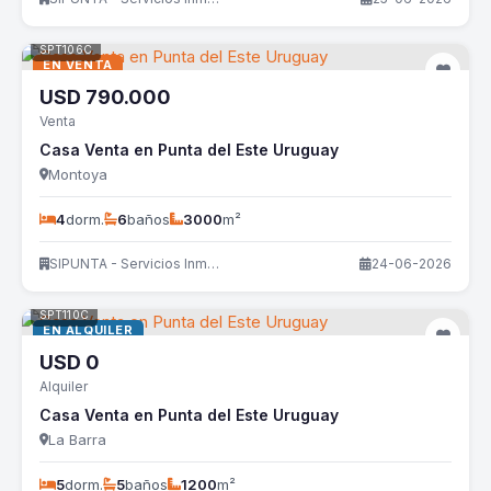
SPT106C
EN VENTA
USD
790.000
Venta
Casa Venta en Punta del Este Uruguay
Montoya
4
dorm.
6
baños
3000
m²
SIPUNTA - Servicios Inmobiliarios
24-06-2026
SPT110C
EN ALQUILER
USD
0
Alquiler
Casa Venta en Punta del Este Uruguay
La Barra
5
dorm.
5
baños
1200
m²