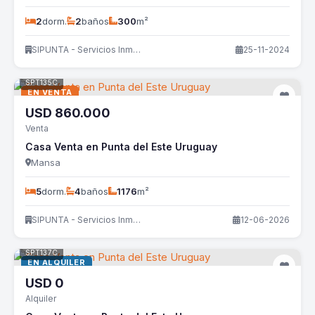
2
dorm.
2
baños
300
m²
SIPUNTA - Servicios Inmobiliarios
25-11-2024
SPT135C
EN VENTA
USD
860.000
Venta
Casa Venta en Punta del Este Uruguay
Mansa
5
dorm.
4
baños
1176
m²
SIPUNTA - Servicios Inmobiliarios
12-06-2026
SPT137C
EN ALQUILER
USD
0
Alquiler