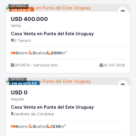
SPT654C
EN VENTA
USD
400.000
Venta
Casa Venta en Punta del Este Uruguay
El Tesoro
3
dorm.
2
baños
2000
m²
SIPUNTA - Servicios Inmobiliarios
20-03-2026
SPT511C
EN ALQUILER
USD
0
Alquiler
Casa Venta en Punta del Este Uruguay
Jardines de Córdoba
4
dorm.
3
baños
1239
m²