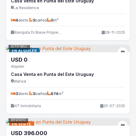
Casa Venta en Punta del Este Uruguay
La Residence
4
dorm.
3
baños
0
m²
Blanquita Di Biase Propiedades
28-11-2025
AIT17185C
EN ALQUILER
USD
0
Alquiler
Casa Venta en Punta del Este Uruguay
Mansa
3
dorm.
3
baños
674
m²
AIT Inmobiliaria
25-07-2025
MYD101C
EN VENTA
USD
396.000