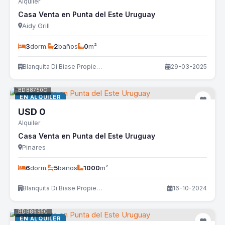
Alquiler
Casa Venta en Punta del Este Uruguay
Aidy Grill
3
dorm.
2
baños
0
m²
Blanquita Di Biase Propiedades
29-03-2025
BDB8750C
EN ALQUILER
USD
0
Alquiler
Casa Venta en Punta del Este Uruguay
Pinares
6
dorm.
5
baños
1000
m²
Blanquita Di Biase Propiedades
16-10-2024
BDB8695C
EN ALQUILER