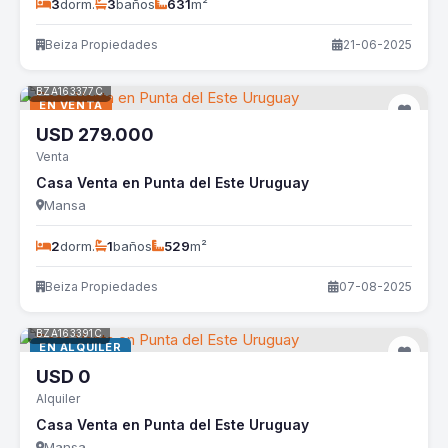
3
dorm.
3
baños
631
m²
Beiza Propiedades
21-06-2025
BZA163377C
EN VENTA
USD
279.000
Venta
Casa Venta en Punta del Este Uruguay
Mansa
2
dorm.
1
baños
529
m²
Beiza Propiedades
07-08-2025
BZA163391C
EN ALQUILER
USD
0
Alquiler
Casa Venta en Punta del Este Uruguay
Mansa