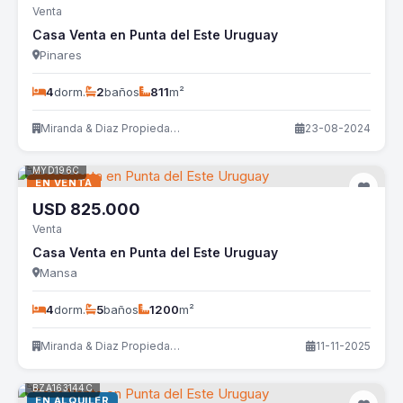
Venta
Casa Venta en Punta del Este Uruguay
Pinares
4
dorm.
2
baños
811
m²
Miranda & Diaz Propiedades
23-08-2024
MYD196C
EN VENTA
USD
825.000
Venta
Casa Venta en Punta del Este Uruguay
Mansa
4
dorm.
5
baños
1200
m²
Miranda & Diaz Propiedades
11-11-2025
BZA163144C
EN ALQUILER