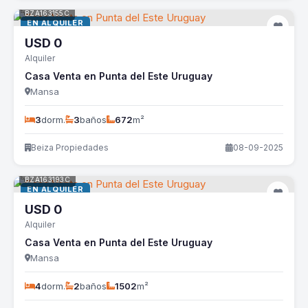
BZA163155C
EN ALQUILER
USD
0
Alquiler
Casa Venta en Punta del Este Uruguay
Mansa
3
dorm.
3
baños
672
m²
Beiza Propiedades
08-09-2025
BZA163193C
EN ALQUILER
USD
0
Alquiler
Casa Venta en Punta del Este Uruguay
Mansa
4
dorm.
2
baños
1502
m²