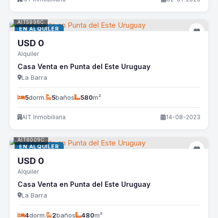
AIT5998C
EN ALQUILER
USD
0
Alquiler
Casa Venta en Punta del Este Uruguay
La Barra
5
dorm.
5
baños
580
m²
AIT Inmobiliaria
14-08-2023
AIT6009C
EN ALQUILER
USD
0
Alquiler
Casa Venta en Punta del Este Uruguay
La Barra
4
dorm.
2
baños
480
m²