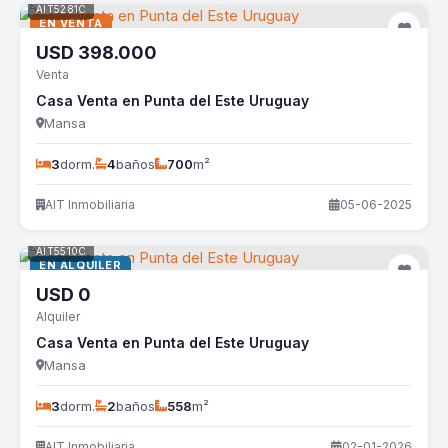
AIT5281C
EN VENTA
USD
398.000
Venta
Casa Venta en Punta del Este Uruguay
Mansa
3
dorm.
4
baños
700
m²
AIT Inmobiliaria
05-06-2025
AIT5510C
EN ALQUILER
USD
0
Alquiler
Casa Venta en Punta del Este Uruguay
Mansa
3
dorm.
2
baños
558
m²
AIT Inmobiliaria
02-01-2026