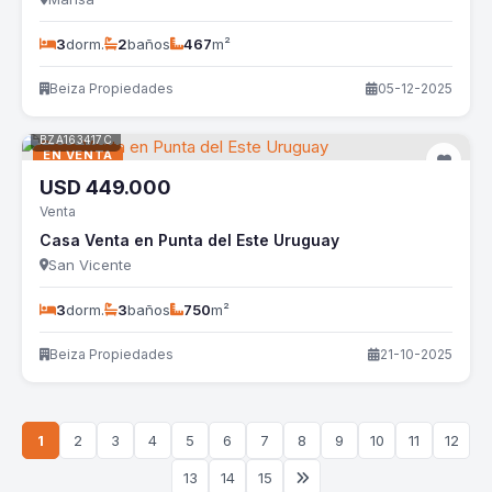
3
dorm.
2
baños
467
m²
Beiza Propiedades
05-12-2025
BZA163417C
EN VENTA
USD
449.000
Venta
Casa Venta en Punta del Este Uruguay
San Vicente
3
dorm.
3
baños
750
m²
Beiza Propiedades
21-10-2025
1
2
3
4
5
6
7
8
9
10
11
12
13
14
15