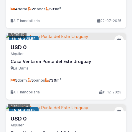
4
dorm.
2
baños
531
m²
AIT Inmobiliaria
22-07-2025
AIT6111C
EN ALQUILER
USD
0
Alquiler
Casa Venta en Punta del Este Uruguay
La Barra
5
dorm.
5
baños
730
m²
AIT Inmobiliaria
11-12-2023
BDB9024C
EN ALQUILER
USD
0
Alquiler