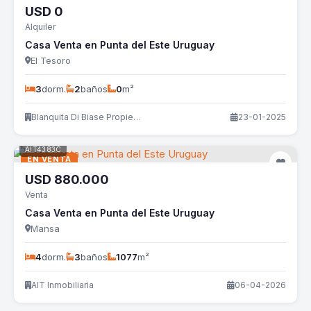
USD
0
Alquiler
Casa Venta en Punta del Este Uruguay
El Tesoro
3
dorm.
2
baños
0
m²
Blanquita Di Biase Propiedades
23-01-2025
AIT4383C
EN VENTA
USD
880.000
Venta
Casa Venta en Punta del Este Uruguay
Mansa
4
dorm.
3
baños
1077
m²
AIT Inmobiliaria
06-04-2026