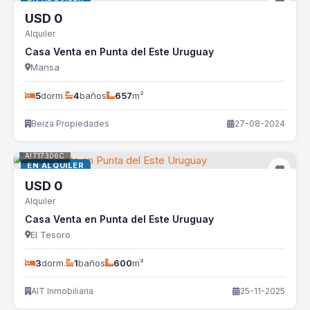
USD
0
Alquiler
Casa Venta en Punta del Este Uruguay
Mansa
5
dorm.
4
baños
657
m²
Beiza Propiedades
27-08-2024
AIT17306C
EN ALQUILER
USD
0
Alquiler
Casa Venta en Punta del Este Uruguay
El Tesoro
3
dorm.
1
baños
600
m²
AIT Inmobiliaria
25-11-2025