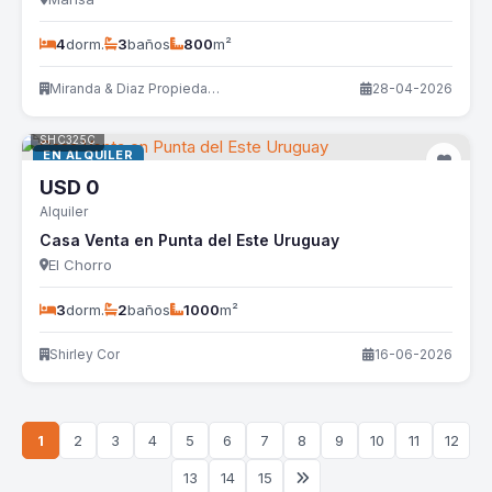
4
dorm.
3
baños
800
m²
Miranda & Diaz Propiedades
28-04-2026
SHC325C
EN ALQUILER
USD
0
Alquiler
Casa Venta en Punta del Este Uruguay
El Chorro
3
dorm.
2
baños
1000
m²
Shirley Cor
16-06-2026
1
2
3
4
5
6
7
8
9
10
11
12
13
14
15