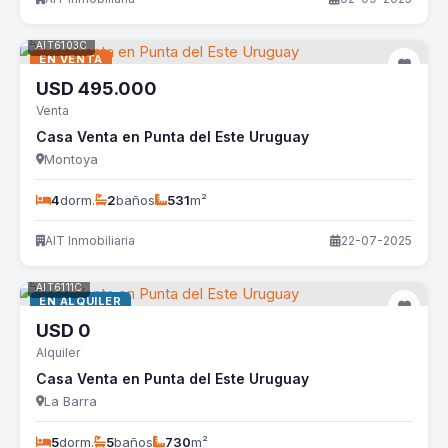
AIT6103C
EN VENTA
USD
495.000
Venta
Casa Venta en Punta del Este Uruguay
Montoya
4
dorm.
2
baños
531
m²
AIT Inmobiliaria
22-07-2025
AIT6111C
EN ALQUILER
USD
0
Alquiler
Casa Venta en Punta del Este Uruguay
La Barra
5
dorm.
5
baños
730
m²