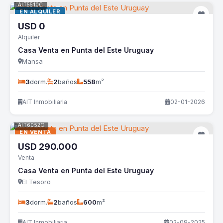
AIT5510C
EN ALQUILER
USD
0
Alquiler
Casa Venta en Punta del Este Uruguay
Mansa
3
dorm.
2
baños
558
m²
AIT Inmobiliaria
02-01-2026
AIT6052C
EN VENTA
USD
290.000
Venta
Casa Venta en Punta del Este Uruguay
El Tesoro
3
dorm.
2
baños
600
m²
AIT Inmobiliaria
02-09-2025