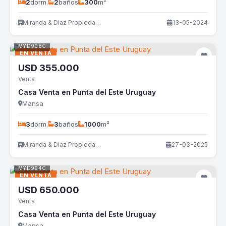
2
dorm.
2
baños
300
m²
Miranda & Diaz Propiedades
13-05-2024
MYD908C
EN VENTA
USD
355.000
Venta
Casa Venta en Punta del Este Uruguay
Mansa
3
dorm.
3
baños
1000
m²
Miranda & Diaz Propiedades
27-03-2025
MYD994C
EN VENTA
USD
650.000
Venta
Casa Venta en Punta del Este Uruguay
Mansa