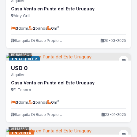
Alquiler
Casa Venta en Punta del Este Uruguay
Aidy Grill
3
dorm.
2
baños
0
m²
Blanquita Di Biase Propiedades
29-03-2025
BDB8695C
EN ALQUILER
USD
0
Alquiler
Casa Venta en Punta del Este Uruguay
El Tesoro
3
dorm.
2
baños
0
m²
Blanquita Di Biase Propiedades
23-01-2025
AIT4383C
EN VENTA