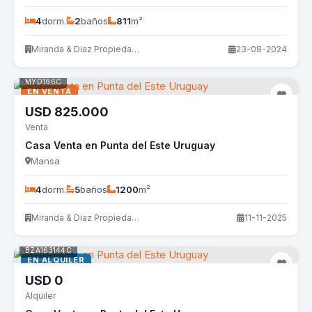
4
dorm.
2
baños
811
m²
Miranda & Diaz Propiedades
23-08-2024
MYD196C
EN VENTA
USD
825.000
Venta
Casa Venta en Punta del Este Uruguay
Mansa
4
dorm.
5
baños
1200
m²
Miranda & Diaz Propiedades
11-11-2025
BZA163144C
EN ALQUILER
USD
0
Alquiler