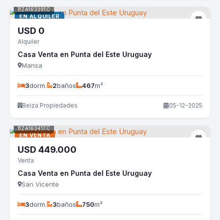
BZA163391C
EN ALQUILER
USD
0
Alquiler
Casa Venta en Punta del Este Uruguay
Mansa
3
dorm.
2
baños
467
m²
Beiza Propiedades
05-12-2025
BZA163417C
EN VENTA
USD
449.000
Venta
Casa Venta en Punta del Este Uruguay
San Vicente
3
dorm.
3
baños
750
m²