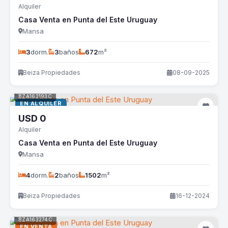
Alquiler
Casa Venta en Punta del Este Uruguay
Mansa
3
dorm.
3
baños
672
m²
Beiza Propiedades
08-09-2025
BZA163193C
EN ALQUILER
USD
0
Alquiler
Casa Venta en Punta del Este Uruguay
Mansa
4
dorm.
2
baños
1502
m²
Beiza Propiedades
16-12-2024
BZA163274C
EN VENTA