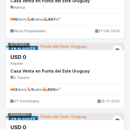
Casa Venta en Punta del Este Uruguay
Mansa
5
dorm.
4
baños
657
m²
Beiza Propiedades
27-08-2024
AIT17306C
EN ALQUILER
USD
0
Alquiler
Casa Venta en Punta del Este Uruguay
El Tesoro
3
dorm.
1
baños
600
m²
AIT Inmobiliaria
25-11-2025
BZA163155C
EN ALQUILER
USD
0