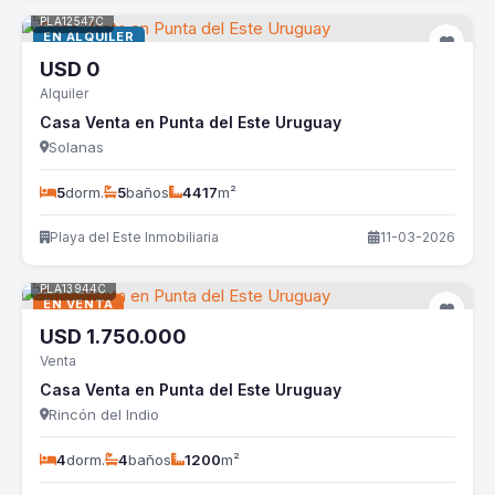
PLA12547C
EN ALQUILER
USD
0
Alquiler
Casa Venta en Punta del Este Uruguay
Solanas
5
dorm.
5
baños
4417
m²
Playa del Este Inmobiliaria
11-03-2026
PLA13944C
EN VENTA
USD
1.750.000
Venta
Casa Venta en Punta del Este Uruguay
Rincón del Indio
4
dorm.
4
baños
1200
m²