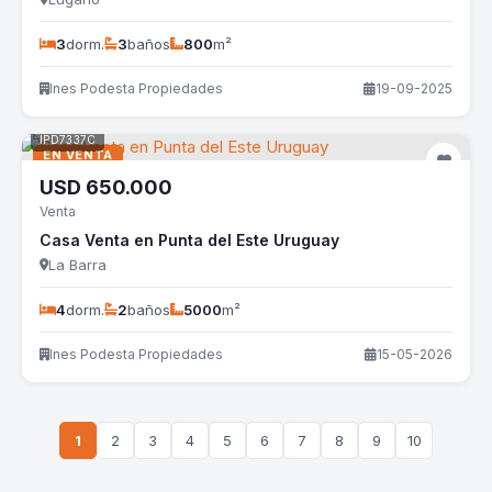
3
dorm.
3
baños
800
m²
Ines Podesta Propiedades
19-09-2025
IPD7337C
EN VENTA
USD
650.000
Venta
Casa Venta en Punta del Este Uruguay
La Barra
4
dorm.
2
baños
5000
m²
Ines Podesta Propiedades
15-05-2026
1
2
3
4
5
6
7
8
9
10