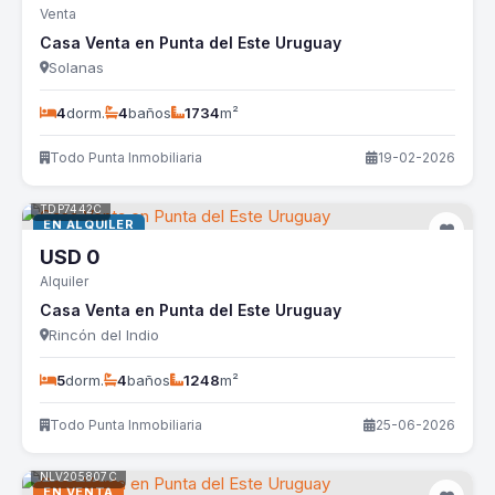
Venta
Casa Venta en Punta del Este Uruguay
Solanas
4
dorm.
4
baños
1734
m²
Todo Punta Inmobiliaria
19-02-2026
TDP7442C
EN ALQUILER
USD
0
Alquiler
Casa Venta en Punta del Este Uruguay
Rincón del Indio
5
dorm.
4
baños
1248
m²
Todo Punta Inmobiliaria
25-06-2026
NLV205807C
EN VENTA