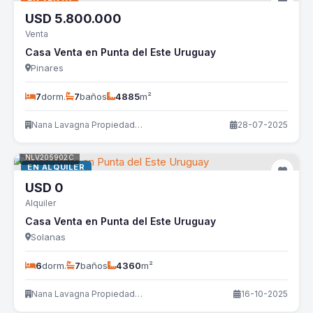
USD
5.800.000
Venta
Casa Venta en Punta del Este Uruguay
Pinares
7
dorm.
7
baños
4885
m²
Nana Lavagna Propiedades
28-07-2025
NLV205902C
EN ALQUILER
USD
0
Alquiler
Casa Venta en Punta del Este Uruguay
Solanas
6
dorm.
7
baños
4360
m²
Nana Lavagna Propiedades
16-10-2025