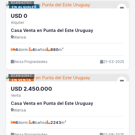
BZA164276C
EN ALQUILER
USD
0
Alquiler
Casa Venta en Punta del Este Uruguay
Mansa
4
dorm.
4
baños
880
m²
Beiza Propiedades
21-03-2025
BZA164284C
EN VENTA
USD
2.450.000
Venta
Casa Venta en Punta del Este Uruguay
Mansa
6
dorm.
6
baños
2243
m²
Beiza Propiedades
01-08-2025