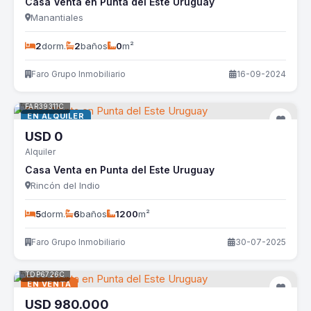
Casa Venta en Punta del Este Uruguay
Manantiales
2
dorm.
2
baños
0
m²
Faro Grupo Inmobiliario
16-09-2024
FAR39311C
EN ALQUILER
USD
0
Alquiler
Casa Venta en Punta del Este Uruguay
Rincón del Indio
5
dorm.
6
baños
1200
m²
Faro Grupo Inmobiliario
30-07-2025
TDP6726C
EN VENTA
USD
980.000