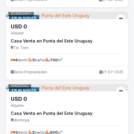
BZA165269C
EN ALQUILER
USD
0
Alquiler
Casa Venta en Punta del Este Uruguay
Tio Tom
4
dorm.
3
baños
700
m²
Beiza Propiedades
21-07-2025
FAR32574C
EN ALQUILER
USD
0
Alquiler
Casa Venta en Punta del Este Uruguay
Montoya
3
dorm.
2
baños
500
m²