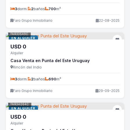
3
dorm.
2
baños
700
m²
Faro Grupo Inmobiliario
22-08-2025
FAR33549C
EN ALQUILER
USD
0
Alquiler
Casa Venta en Punta del Este Uruguay
Rincón del Indio
3
dorm.
2
baños
690
m²
Faro Grupo Inmobiliario
29-09-2025
FAR34064C
EN ALQUILER
USD
0
Alquiler