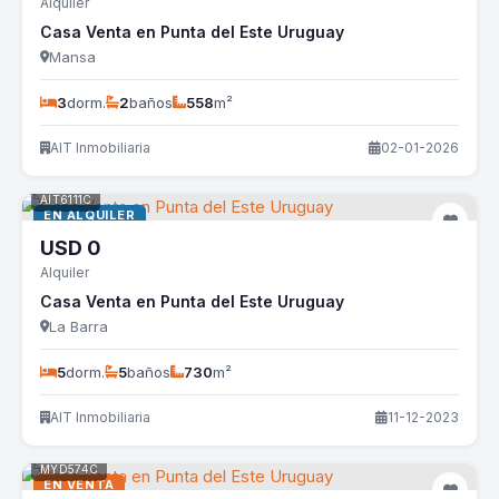
Alquiler
Casa Venta en Punta del Este Uruguay
Mansa
3
dorm.
2
baños
558
m²
AIT Inmobiliaria
02-01-2026
AIT6111C
EN ALQUILER
USD
0
Alquiler
Casa Venta en Punta del Este Uruguay
La Barra
5
dorm.
5
baños
730
m²
AIT Inmobiliaria
11-12-2023
MYD574C
EN VENTA