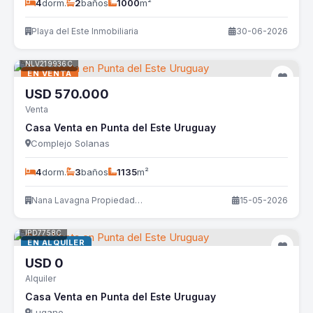
4
dorm.
2
baños
1000
m²
Playa del Este Inmobiliaria
30-06-2026
NLV219936C
EN VENTA
USD
570.000
Venta
Casa Venta en Punta del Este Uruguay
Complejo Solanas
4
dorm.
3
baños
1135
m²
Nana Lavagna Propiedades
15-05-2026
IPD7758C
EN ALQUILER
USD
0
Alquiler
Casa Venta en Punta del Este Uruguay
Lugano