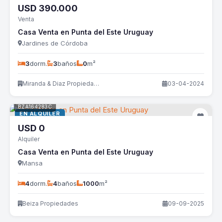
USD
390.000
Venta
Casa Venta en Punta del Este Uruguay
Jardines de Córdoba
3
dorm.
3
baños
0
m²
Miranda & Diaz Propiedades
03-04-2024
BZA164283C
EN ALQUILER
USD
0
Alquiler
Casa Venta en Punta del Este Uruguay
Mansa
4
dorm.
4
baños
1000
m²
Beiza Propiedades
09-09-2025