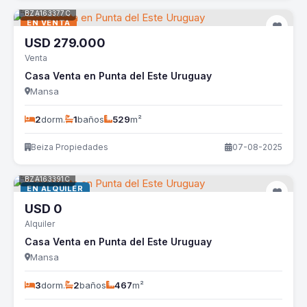
BZA163377C
EN VENTA
USD
279.000
Venta
Casa Venta en Punta del Este Uruguay
Mansa
2
dorm.
1
baños
529
m²
Beiza Propiedades
07-08-2025
BZA163391C
EN ALQUILER
USD
0
Alquiler
Casa Venta en Punta del Este Uruguay
Mansa
3
dorm.
2
baños
467
m²