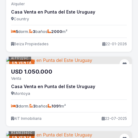
Alquiler
Casa Venta en Punta del Este Uruguay
Country
5
dorm.
3
baños
2000
m²
Beiza Propiedades
22-01-2026
AIT17229C
EN VENTA
USD
1.050.000
Venta
Casa Venta en Punta del Este Uruguay
Montoya
3
dorm.
3
baños
1091
m²
AIT Inmobiliaria
22-07-2025
BZA163340C
EN VENTA