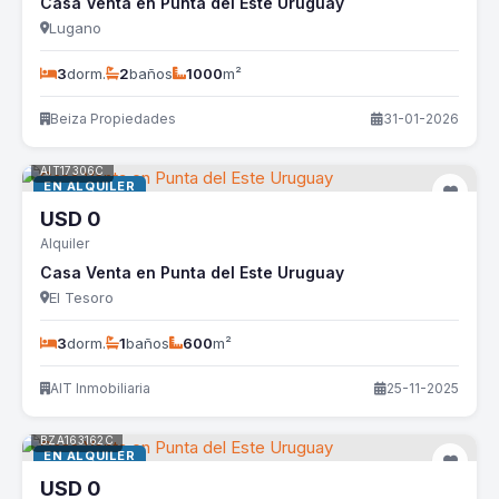
Casa Venta en Punta del Este Uruguay
Lugano
3
dorm.
2
baños
1000
m²
Beiza Propiedades
31-01-2026
AIT17306C
EN ALQUILER
USD
0
Alquiler
Casa Venta en Punta del Este Uruguay
El Tesoro
3
dorm.
1
baños
600
m²
AIT Inmobiliaria
25-11-2025
BZA163162C
EN ALQUILER
USD
0