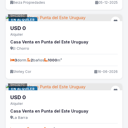
Beiza Propiedades
05-12-2025
SHC325C
EN ALQUILER
USD
0
Alquiler
Casa Venta en Punta del Este Uruguay
El Chorro
3
dorm.
2
baños
1000
m²
Shirley Cor
16-06-2026
SHC327C
EN ALQUILER
USD
0
Alquiler
Casa Venta en Punta del Este Uruguay
La Barra