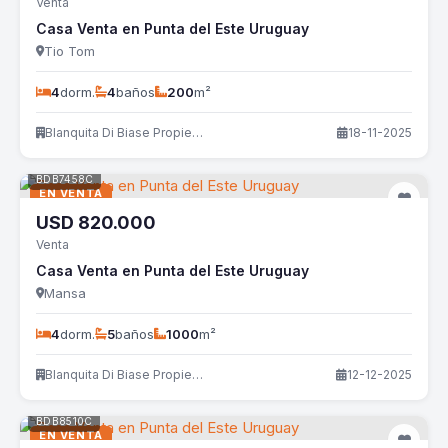
Venta
Casa Venta en Punta del Este Uruguay
Tio Tom
4
dorm.
4
baños
200
m²
Blanquita Di Biase Propiedades
18-11-2025
BDB7458C
EN VENTA
USD
820.000
Venta
Casa Venta en Punta del Este Uruguay
Mansa
4
dorm.
5
baños
1000
m²
Blanquita Di Biase Propiedades
12-12-2025
BDB8510C
EN VENTA