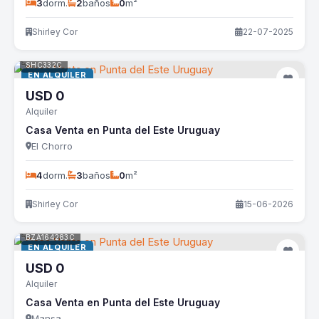
3
dorm.
2
baños
0
m²
Shirley Cor
22-07-2025
SHC332C
EN ALQUILER
USD
0
Alquiler
Casa Venta en Punta del Este Uruguay
El Chorro
4
dorm.
3
baños
0
m²
Shirley Cor
15-06-2026
BZA164283C
EN ALQUILER
USD
0
Alquiler
Casa Venta en Punta del Este Uruguay
Mansa