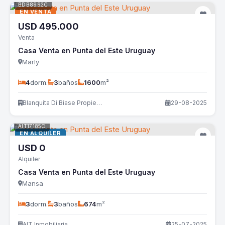
BDB8992C
EN VENTA
USD
495.000
Venta
Casa Venta en Punta del Este Uruguay
Marly
4
dorm.
3
baños
1600
m²
Blanquita Di Biase Propiedades
29-08-2025
AIT17185C
EN ALQUILER
USD
0
Alquiler
Casa Venta en Punta del Este Uruguay
Mansa
3
dorm.
3
baños
674
m²
AIT Inmobiliaria
25-07-2025