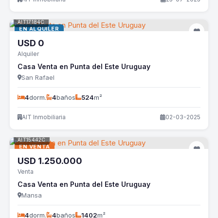
AIT17184C
EN ALQUILER
USD
0
Alquiler
Casa Venta en Punta del Este Uruguay
San Rafael
4
dorm.
4
baños
524
m²
AIT Inmobiliaria
02-03-2025
AIT15442C
EN VENTA
USD
1.250.000
Venta
Casa Venta en Punta del Este Uruguay
Mansa
4
dorm.
4
baños
1402
m²