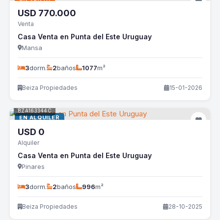
USD
770.000
Venta
Casa Venta en Punta del Este Uruguay
Mansa
3
dorm.
2
baños
1077
m²
Beiza Propiedades
15-01-2026
BZA163344C
EN ALQUILER
USD
0
Alquiler
Casa Venta en Punta del Este Uruguay
Pinares
3
dorm.
2
baños
996
m²
Beiza Propiedades
28-10-2025