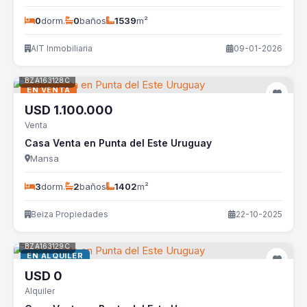
0
dorm.
0
baños
1539
m²
AIT Inmobiliaria
09-01-2026
BZA163128C
EN VENTA
USD
1.100.000
Venta
Casa Venta en Punta del Este Uruguay
Mansa
3
dorm.
2
baños
1402
m²
Beiza Propiedades
22-10-2025
BZA163129C
EN ALQUILER
USD
0
Alquiler