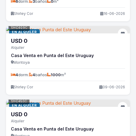
6
dorm.
3
baños
0
m²
Shirley Cor
16-06-2026
SHC409C
EN ALQUILER
USD
0
Alquiler
Casa Venta en Punta del Este Uruguay
Montoya
4
dorm.
4
baños
1000
m²
Shirley Cor
09-06-2026
SHC450C
EN ALQUILER
USD
0
Alquiler
Casa Venta en Punta del Este Uruguay
Montoya