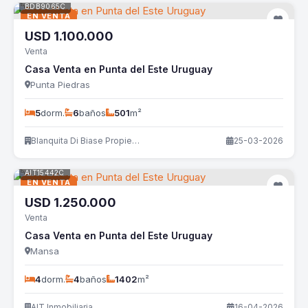
BDB9065C
EN VENTA
USD
1.100.000
Venta
Casa Venta en Punta del Este Uruguay
Punta Piedras
5
dorm.
6
baños
501
m²
Blanquita Di Biase Propiedades
25-03-2026
AIT15442C
EN VENTA
USD
1.250.000
Venta
Casa Venta en Punta del Este Uruguay
Mansa
4
dorm.
4
baños
1402
m²
AIT Inmobiliaria
16-04-2026