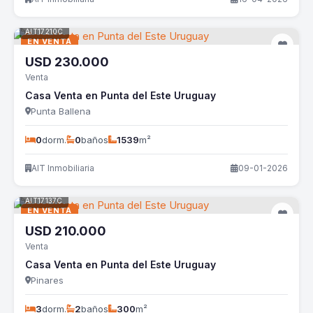
AIT17210C
EN VENTA
USD
230.000
Venta
Casa Venta en Punta del Este Uruguay
Punta Ballena
0
dorm.
0
baños
1539
m²
AIT Inmobiliaria
09-01-2026
AIT17137C
EN VENTA
USD
210.000
Venta
Casa Venta en Punta del Este Uruguay
Pinares
3
dorm.
2
baños
300
m²