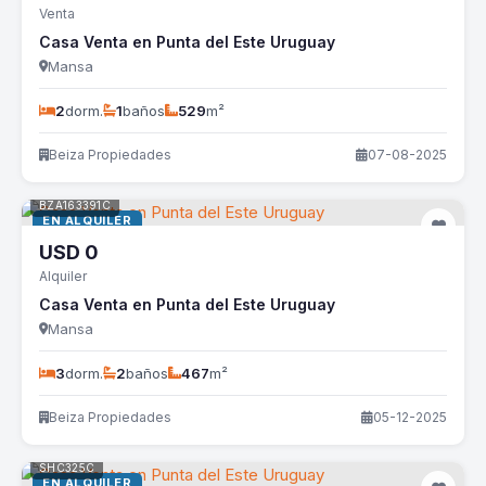
Venta
Casa Venta en Punta del Este Uruguay
Mansa
2
dorm.
1
baños
529
m²
Beiza Propiedades
07-08-2025
BZA163391C
EN ALQUILER
USD
0
Alquiler
Casa Venta en Punta del Este Uruguay
Mansa
3
dorm.
2
baños
467
m²
Beiza Propiedades
05-12-2025
SHC325C
EN ALQUILER