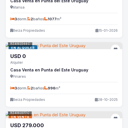
Casa Venta en Punta del Este Uruguay
Mansa
3
dorm.
2
baños
1077
m²
Beiza Propiedades
15-01-2026
BZA163344C
EN ALQUILER
USD
0
Alquiler
Casa Venta en Punta del Este Uruguay
Pinares
3
dorm.
2
baños
996
m²
Beiza Propiedades
28-10-2025
BZA163377C
EN VENTA
USD
279.000