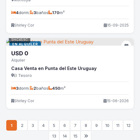
4
dorm.
3
baños
170
m²
Shirley Cor
15-09-2025
SHC459C
EN ALQUILER
USD
0
Alquiler
Casa Venta en Punta del Este Uruguay
El Tesoro
3
dorm.
2
baños
450
m²
Shirley Cor
15-06-2026
1
2
3
4
5
6
7
8
9
10
11
12
13
14
15