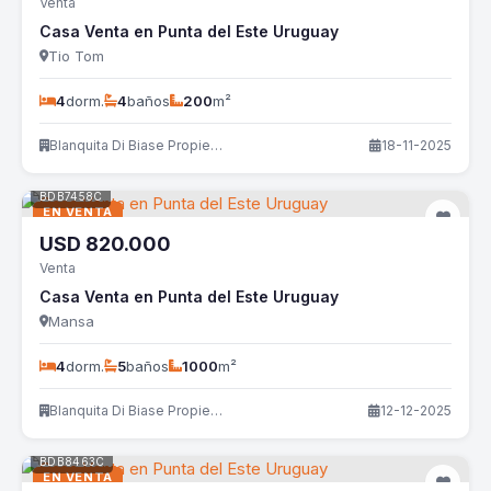
Venta
Casa Venta en Punta del Este Uruguay
Tio Tom
4
dorm.
4
baños
200
m²
Blanquita Di Biase Propiedades
18-11-2025
BDB7458C
EN VENTA
USD
820.000
Venta
Casa Venta en Punta del Este Uruguay
Mansa
4
dorm.
5
baños
1000
m²
Blanquita Di Biase Propiedades
12-12-2025
BDB8463C
EN VENTA