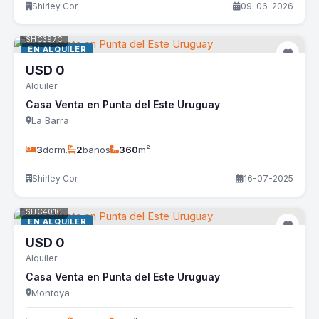
Shirley Cor
09-06-2026
SHC397C
EN ALQUILER
USD
0
Alquiler
Casa Venta en Punta del Este Uruguay
La Barra
3
dorm.
2
baños
360
m²
Shirley Cor
16-07-2025
SHC401C
EN ALQUILER
USD
0
Alquiler
Casa Venta en Punta del Este Uruguay
Montoya