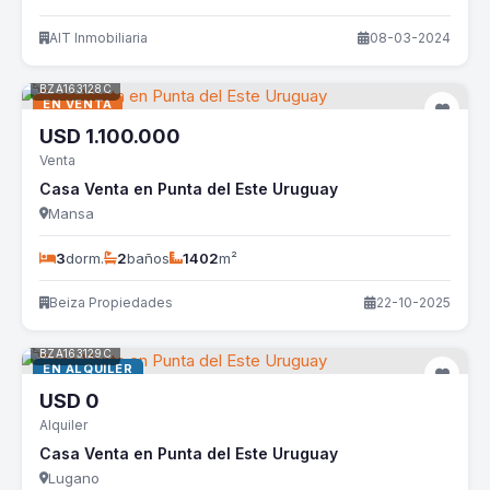
AIT Inmobiliaria
08-03-2024
BZA163128C
EN VENTA
USD
1.100.000
Venta
Casa Venta en Punta del Este Uruguay
Mansa
3
dorm.
2
baños
1402
m²
Beiza Propiedades
22-10-2025
BZA163129C
EN ALQUILER
USD
0
Alquiler
Casa Venta en Punta del Este Uruguay
Lugano