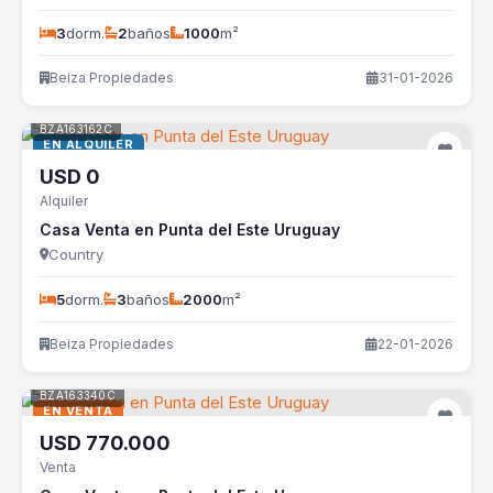
3
dorm.
2
baños
1000
m²
Beiza Propiedades
31-01-2026
BZA163162C
EN ALQUILER
USD
0
Alquiler
Casa Venta en Punta del Este Uruguay
Country
5
dorm.
3
baños
2000
m²
Beiza Propiedades
22-01-2026
BZA163340C
EN VENTA
USD
770.000
Venta