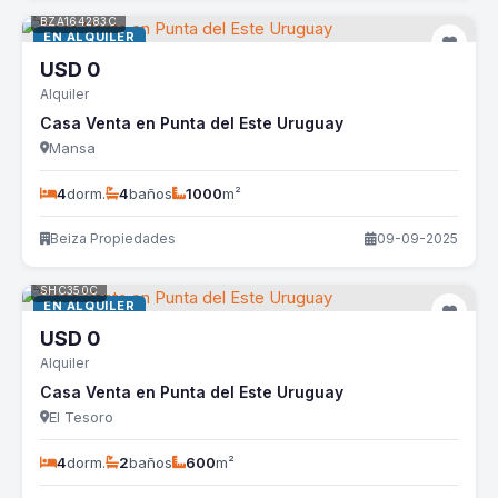
BZA164283C
EN ALQUILER
USD
0
Alquiler
Casa Venta en Punta del Este Uruguay
Mansa
4
dorm.
4
baños
1000
m²
Beiza Propiedades
09-09-2025
SHC350C
EN ALQUILER
USD
0
Alquiler
Casa Venta en Punta del Este Uruguay
El Tesoro
4
dorm.
2
baños
600
m²