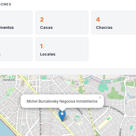
IONES
2
4
amentos
Casas
Chacras
1
s
Locales