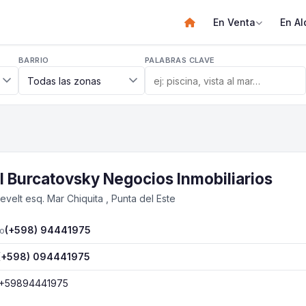
En Venta
En Al
BARRIO
PALABRAS CLAVE
l Burcatovsky Negocios Inmobiliarios
evelt esq. Mar Chiquita , Punta del Este
(+598) 94441975
o
(+598) 094441975
+59894441975