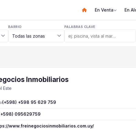
En Venta
En Al
BARRIO
PALABRAS CLAVE
egocios Inmobiliarios
l Este
(+598) +598 95 629 759
o
(+598) 095629759
tps://www.freinegociosinmobiliarios.com.uy/