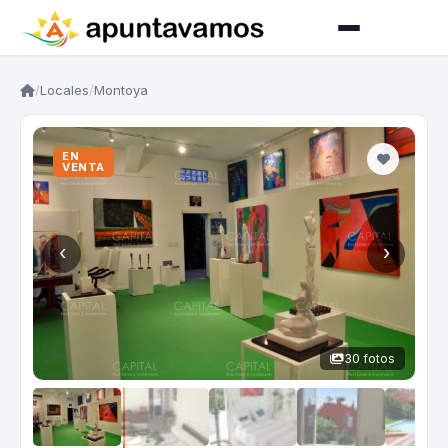
/
Locales
/
Montoya
EN
VENTA
‹
›
30 fotos