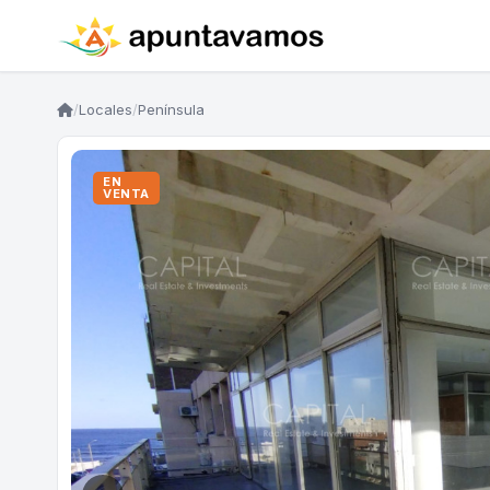
/
Locales
/
Península
EN
VENTA