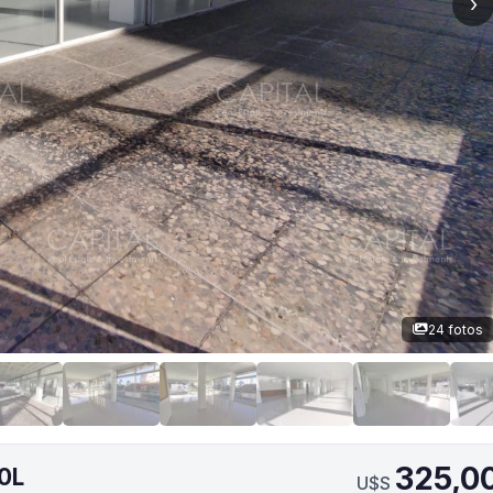
›
24 fotos
325,0
0L
U$S