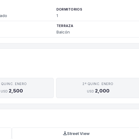
DORMITORIOS
nado
1
TERRAZA
Balcón
ª QUINC. ENERO
2ª QUINC. ENERO
2,500
2,000
USD
USD
Street View