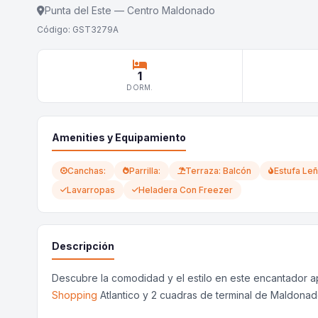
Punta del Este — Centro Maldonado
Código: GST3279A
1
DORM.
Amenities y Equipamiento
Canchas:
Parrilla:
Terraza: Balcón
Estufa Leñ
Lavarropas
Heladera Con Freezer
Descripción
Descubre la comodidad y el estilo en este encantador ap
Shopping
Atlantico y 2 cuadras de terminal de Maldonad