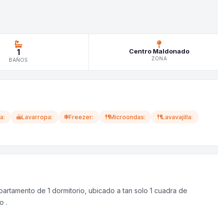
1
Centro Maldonado
ZONA
BAÑOS
a:
Lavarropa:
Freezer:
Microondas:
Lavavajilla:
artamento de 1 dormitorio, ubicado a tan solo 1 cuadra de
o .