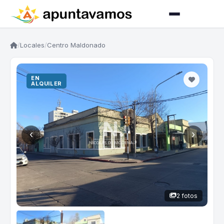
/
Locales
/
Centro Maldonado
EN
ALQUILER
‹
›
2 fotos