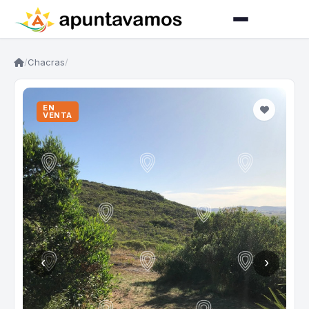
/
Chacras
/
EN
VENTA
‹
›